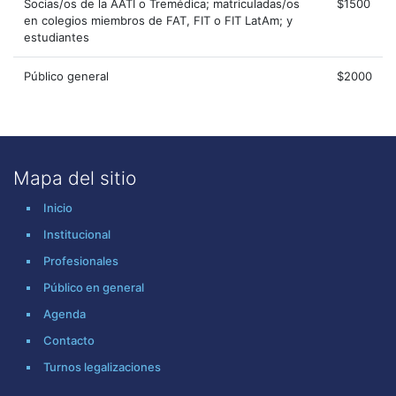
Socias/os de la AATI o Tremédica; matriculadas/os
$1500
en colegios miembros de FAT, FIT o FIT LatAm; y
estudiantes
Público general
$2000
Mapa del sitio
Inicio
Institucional
Profesionales
Público en general
Agenda
Contacto
Turnos legalizaciones