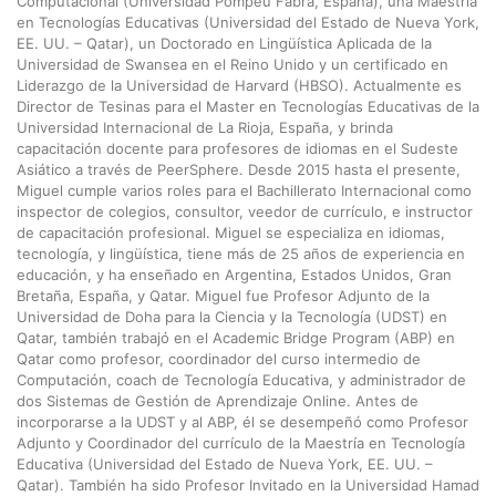
Computacional (Universidad Pompeu Fabra, España), una Maestría
en Tecnologías Educativas (Universidad del Estado de Nueva York,
EE. UU. – Qatar), un Doctorado en Lingüística Aplicada de la
Universidad de Swansea en el Reino Unido y un certificado en
Liderazgo de la Universidad de Harvard (HBSO). Actualmente es
Director de Tesinas para el Master en Tecnologías Educativas de la
Universidad Internacional de La Rioja, España, y brinda
capacitación docente para profesores de idiomas en el Sudeste
Asiático a través de PeerSphere. Desde 2015 hasta el presente,
Miguel cumple varios roles para el Bachillerato Internacional como
inspector de colegios, consultor, veedor de currículo, e instructor
de capacitación profesional. Miguel se especializa en idiomas,
tecnología, y lingüística, tiene más de 25 años de experiencia en
educación, y ha enseñado en Argentina, Estados Unidos, Gran
Bretaña, España, y Qatar. Miguel fue Profesor Adjunto de la
Universidad de Doha para la Ciencia y la Tecnología (UDST) en
Qatar, también trabajó en el Academic Bridge Program (ABP) en
Qatar como profesor, coordinador del curso intermedio de
Computación, coach de Tecnología Educativa, y administrador de
dos Sistemas de Gestión de Aprendizaje Online. Antes de
incorporarse a la UDST y al ABP, él se desempeñó como Profesor
Adjunto y Coordinador del currículo de la Maestría en Tecnología
Educativa (Universidad del Estado de Nueva York, EE. UU. –
Qatar). También ha sido Profesor Invitado en la Universidad Hamad