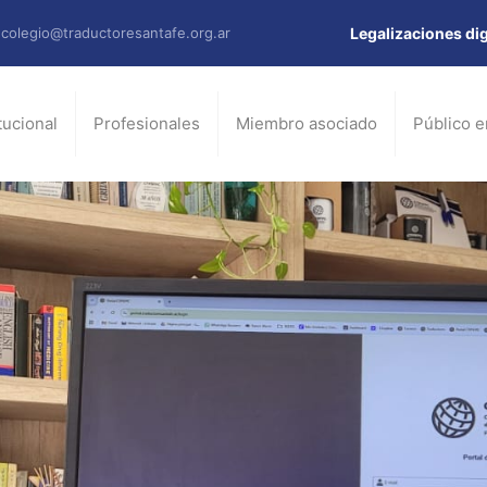
colegio@traductoresantafe.org.ar
Legalizaciones dig
itucional
Profesionales
Miembro asociado
Público e