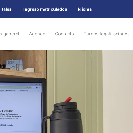
itales
Ingreso matriculados
Idioma
n general
Agenda
Contacto
Turnos legalizaciones