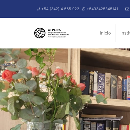
+54 (342) 4 565 922
+5493425345141
Inicio
Inst