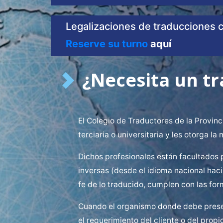
Legalizaciones de traducciones c
Reserve su turno
aquí
¿Necesita un tr
El Colegio de Traductores de la Provin
terciaria o universitaria y les otorga la
Dichos profesionales están facultados p
inversas (desde el idioma nacional hacia
fe de lo traducido, cumplen con las fo
Cuando el organismo donde debe present
el requerimiento del cliente o del propi