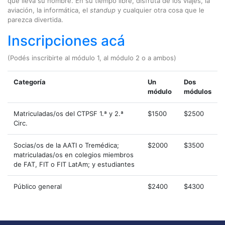
que lleva su nombre. En su tiempo libre, disfruta de los viajes, la
aviación, la informática, el
standup
y cualquier otra cosa que le
parezca divertida.
Inscripciones acá
(Podés inscribirte al módulo 1, al módulo 2 o a ambos)
Categoría
Un
Dos
módulo
módulos
Matriculadas/os del CTPSF 1.ª y 2.ª
$1500
$2500
Circ.
Socias/os de la AATI o Tremédica;
$2000
$3500
matriculadas/os en colegios miembros
de FAT, FIT o FIT LatAm; y estudiantes
Público general
$2400
$4300